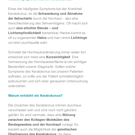
Eines der häufigsten Symptome bei der Krankheit
Keratokonus, ist die
Schwankung und Abnahme
der Sehschärfe
durch die Hornhaut – also eine
Verschlechterung des Sehvermögens. Oft macht sich
auch
eine erhöhte Blende – und
Lichtempfindlichkeit
bemerkbar. Hierbei kommt es
oft zu sogenannten
Halos
und man nimmt
Lichtringe
um eine Leuchtquelle wahr.
Schreitet die Hornhautveränderung immer weiter fort
entwickelt sich meist eine
Kurzsichtigkeit
. Eine
Vermessung der Hornhautoberfläche ist ein wichtiger
Bestandteil unserer Diagnostik. Sollten solche
Symptome des Keratokonus bei unseren Patienten
auftreten, so sollte uns der Patient schnellstmöglich
aufzusuchen und sich einer genaueren Untersuchung
unterziehen.
Warum entsteht ein Keratokonus?
Die Ursachen des Keratokonus können durchaus
verschieden sein und sind noch nicht gänzlich
geklärt. Es wird vermutet, dass eine
Störung
zwischen den Kollagen-Molekülen des
Bindegewebes und der Hornhaut
vorliegt. Es
besteht auch die Möglichkeit der
genetischen
Übertragung des Keratokonus
, da diese