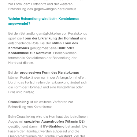
zur Form, dem Fortschritt und der weiteren
Entwicklung des gegenwärtigen Keratokonus.
Welche Behandlung wird beim Keratokonus
angewendet?
Bei den Behandlungsmöglichkeiten von Keratokonus
spielt die
Form der Erkrankung der Hornhaut
eine
entscheidende Rolle. Bei der
stillen Form des
Keratokonus
genügt meist eine
Brille oder
Kontaktlinse zur Korrektur
. Ebenso können
formstabile Kontaktlinsen der Behandlung der
Hornhaut dienen.
Bei der
progressiven Form des Keratokonus
können Kontaktlinsen nur in der Anfangsform helfen.
Durch das Fortschreiten der Erkrankung ändert sich
die Form der Hornhaut und eine Kontaktlinse oder
Brille wird hinfällig.
Crosslinking
ist ein weiteres Verfahren zur
Behandlung von Keratokonus.
Beim Crosslinking wird die Hornhaut des betroffenen
Auges mit
speziellen Augentropfen (Vitamin B2)
gesättigt und dann mit
UV-Strahlung
behandelt. Die
Fasern der Hornhaut werden aufgeraut und die
Quervernetzungen der Hornhaut verstärkt. Ziel des