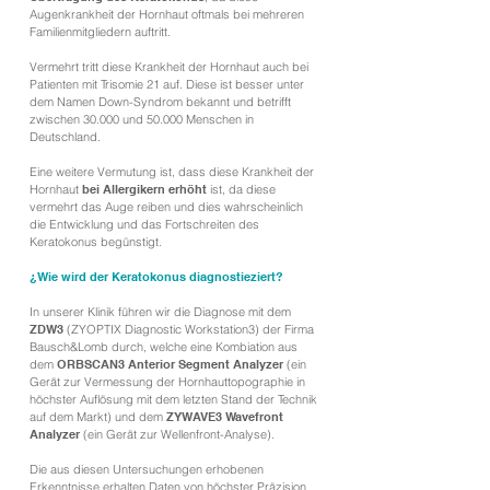
Augenkrankheit der Hornhaut oftmals bei mehreren
Familienmitgliedern auftritt.
Vermehrt tritt diese Krankheit der Hornhaut auch bei
Patienten mit Trisomie 21 auf. Diese ist besser unter
dem Namen Down-Syndrom bekannt und betrifft
zwischen 30.000 und 50.000 Menschen in
Deutschland.
Eine weitere Vermutung ist, dass diese Krankheit der
Hornhaut
bei Allergikern erhöht
ist, da diese
vermehrt das Auge reiben und dies wahrscheinlich
die Entwicklung und das Fortschreiten des
Keratokonus begünstigt.
¿Wie wird der Keratokonus diagnostieziert?
In unserer Klinik führen wir die Diagnose mit dem
ZDW3
(ZYOPTIX Diagnostic Workstation3) der Firma
Bausch&Lomb durch, welche eine Kombiation aus
dem
ORBSCAN3 Anterior Segment Analyzer
(ein
Gerät zur Vermessung der Hornhauttopographie in
höchster Auflösung mit dem letzten Stand der Technik
auf dem Markt) und dem
ZYWAVE3 Wavefront
Analyzer
(ein Gerät zur Wellenfront-Analyse).
Die aus diesen Untersuchungen erhobenen
Erkenntnisse erhalten Daten von höchster Präzision