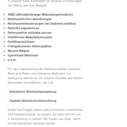
In unserer Klinik behandeln wir diverse Erkrankungen
der Retina, wie zum Beispiel:
AMD (altersabhängige Makuladegeneration)
Netzhautlöcher/-abhebungen
Netzhautveränderungen bei Diabetes mellitus
Retinitis pigmentosa
Retinopathia centralis serosa
Vitelliforme Makuladystrophie
Gefäßverschlüsse
Frühgeborenen-Retinopathie
Myopia Magna
Epiretinale Membran
u.v.m
Für die Untersuchung der Netzhaut stehen unserem
Team eine Reihe verschiedener Methoden zur
Verfügung welche wir mit unseren Geräten der letzten
Generation durchführen, wie z.B.:
-
klassische Netzhautspiegelung
-
digitale Netzhautuntersuchung
Sollten Sie Fragen haben oder wünschen zusätzliches
Informationsmaterial, so zögern Sie nicht sich mit uns
in Verbindung zu setzen. Wir freuen uns stets, wenn
wir Sie persönlich betreuen dürfen.