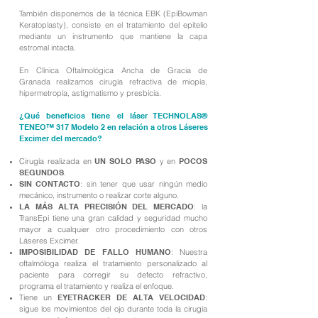
También disponemos de la técnica EBK (EpiBowman
Keratoplasty), consiste en el tratamiento del epitelio
mediante un instrumento que mantiene la capa
estromal intacta.
En Clínica Oftalmológica Ancha de Gracia de
Granada realizamos cirugía refractiva de miopía,
hipermetropía, astigmatismo y presbicia.
¿Qué beneficios tiene el láser TECHNOLAS®
TENEO™ 317 Modelo 2 en relación a otros Láseres
Excimer del mercado?
Cirugía realizada en
UN SOLO PASO
y en
POCOS
SEGUNDOS
.
SIN CONTACTO
: sin tener que usar ningún medio
mecánico, instrumento o realizar corte alguno.
LA MÁS ALTA PRECISIÓN DEL MERCADO
: la
TransEpi tiene una gran calidad y seguridad mucho
mayor a cualquier otro procedimiento con otros
Láseres Excimer.
IMPOSIBILIDAD DE FALLO HUMANO
: Nuestra
oftalmóloga realiza el tratamiento personalizado al
paciente para corregir su defecto refractivo,
programa el tratamiento y realiza el enfoque.
Tiene un
EYETRACKER DE ALTA VELOCIDAD
:
sigue los movimientos del ojo durante toda la cirugía