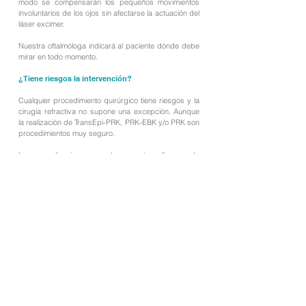
modo se compensarán los pequeños movimientos
involuntarios de los ojos sin afectarse la actuación del
láser excimer.
Nuestra oftalmóloga indicará al paciente dónde debe
mirar en todo momento.
¿Tiene riesgos la intervención?
Cualquier procedimiento quirúrgico tiene riesgos y la
cirugía refractiva no supone una excepción. Aunque
la realización de TransEpi-PRK, PRK-EBK y/o PRK son
procedimientos muy seguro.
Las complicaciones son leves, entre ellas puede
producir sensibilidad a la luz o visión de halos
alrededor de las luces. Estas tienen poca relevancia
y suelen desaparecer a las pocas semanas.
Complicaciones graves como infecciones o ectasias
corneales son muy poco frecuentes, por no decir
inexistentes.
¿Cómo es el postoperatorio?
Las molestias son mínimas. Para acelerar la
cicatrización corneal, tras la intervención oftalmóloga
se coloca una lente de contacto terapéutica.