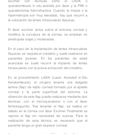
excimer con técnicas como el LASIK o
queratomileusis in situ asistida por láser y la PRK o
queratectomía fotorrefractiva. Cuando la miopía o la
hipermetropía son muy elevadas, hay que recurrir a
la colocación de lentes intraoculares fáquicas.
El láser excimer actúa sobre el estroma corneal y
modifica la curvatura de la córnea, se emplean en
ametropías bajas y moderadas.
En el caso de la implantación de lentes intraoculares
fáquicas se respeta el cristalino y suele realizarse en
pacientes jóvenes. En los pacientes de edad
avanzada se suele recurrir al implante de lentes
intraoculares con la previa extracción del cristalino.
En el procedimiento LASIK (Laser Assisted in-Situ
Keratomileusis), el cirujano levanta una delgada
lamina (flap) de tejido corneal formado por el epitelio
corneal y la parte superficial del estroma. La
obtención de este flap puede realizarse mediante dos
técnicas: con el microqueratomo o con el láser
femtosegundo. Tras levantar el flap, se realiza un
tallado en la córnea con láser Excimer. Finalmente se
repone el flap sin necesidad de suturas. Para la
realización de esta técnica es necesario que el
paciente tenga un gran espesor corneal.