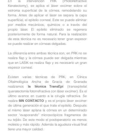
En la intervención PRK (PhotoRefractive
Keratectomy), se aplica el láser excimer sobre el
estroma superficial de la córnea, remodelando su
forma. Antes de aplicar el láser se separa la capa
superficial, el epitelio corneal. Este se puede eliminar
por medios mecánicos, químicos o a través del
propio láser. El epitelio eliminado se regenera
posteriormente de forma natural. Para la realización
de esta técnica no es necesario tener gran espesor
se puede realizar en córneas delgadas.
La diferencia entre ambas técnica son, en PRK no se
realiza flap y la córnea puede ser delgada mientras
que en LASIK se realiza flap y es necesario un gran
espesor corneal.
Existen varias técnicas de PRK, en Clínica
Oftalmológica Ancha de Gracia de Granada
realizamos
la técnica TransEpi
(transepitelial
queratectomía fotorrefractiva con láser excímer). Es el
último avance en cuanto a la cirugía refractiva. Se
realiza
SIN CONTACTO
y es el propio láser excimer
de última generación el que trata el epitelio. Después
el mismo láser aplana la córnea en un determinado
sector “evaporando” microscópicos fragmentos de
su tejido. De este modo el postoperatorio es menos
molesto y más rápido. Además la agudeza visual final
tiene una mayor calidad.