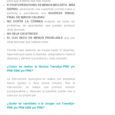
para que el efecto sea más exacto.
El POSTOPERATORIO ES MENOS MOLESTO
,
MÁS
RÁPIDO
, alcanzando una superficie corneal suave y
perfecta y permitiendo una
AGUDEZA VISUAL
FINAL DE MAYOR CALIDAD
.
NO CORTA LA CÓRNEA
evitando así todos los
problemas de opacidades que pueden producir
otras técnicas.
NO DEJA CICATRICES
.
EL OJO SECO ES MENOS PROBLABLE
que con
otras técnicas que realizan corte.
​
Permite tratar defectos de miopía hasta 10 dioptrías,
hipermetropía hasta 6 dioptrías, astigmatismo hasta 6
dioptrías y eliminar la presbicia o vista cansada.
¿Cómo se realiza la técnica TransEpi-PRK y/o
PRK-EBK y/o PRK?
La intervención quirúrgica se realiza con anestesia
tópica (gotas) y dura pocos minutos. Tras la
intervención se realiza una primera revisión
postoperatoria y después el paciente puede irse a
casa por su propio pie.
¿Quién es candidato a la cirugía con TransEpi-
PRK y/o PRK-EBK y/o PRK?