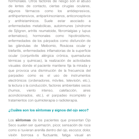
hormonales. Otros factores de riesgo son el abuso
de lentes de contacto, ciertas cirugías oculares,
algunos fármacos como los antidepresivos,
antihipertensivos, antiparkinsonianos, anticonceptivos
y antihistamínicos. Suele estar asociado a
enfermedades metabólicas, autoinmunes (síndrome
de Sjögren, artritis reumatoide, fibromialgias y lupus
eritematoso), hormonales como hipotiroidismo,
enfermedades de los párpados como disfunción de
las glándulas de Meibomio, Rosácea ocular y
blefaritis, enfermedades inflamatorias de la superficie
ocular (conjuntivitis alérgica crónica, quemaduras
térmicas y químicas), la realización de actividades
visuales donde el paciente mantiene fija la mirada y
que provoca una disminución de la frecuencia del
parpadeo como es el uso de instrumentos
electrónicos (ordenadores, móviles, televisión, etc.),
la lectura o la conducción, factores ambientales secos
(humos, viento intenso, calefacción, aires
acondicionados, etc.), el parpadeo incompleto y
tratamientos con quimioterapia o radioterapia.
¿Cuáles son los síntomas y signos del ojo seco?
Los
síntomas
de los pacientes que presentan Ojo
Seco suelen ser quemazón, picor, sensación de roce
como si tuvieran arenilla dentro del ojo, escozor, dolor,
visión borrosa o fluctuante, fatiga visual en