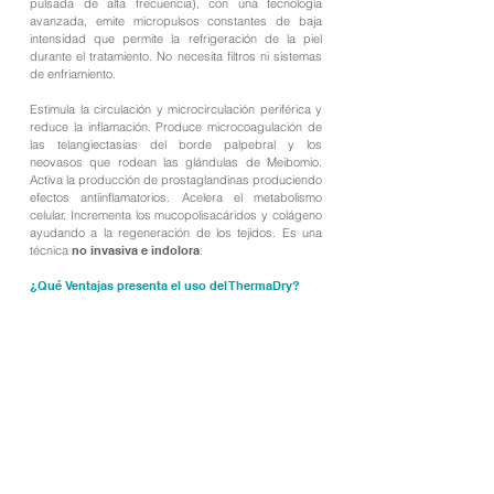
pulsada de alta frecuencia), con una tecnología
avanzada, emite micropulsos constantes de baja
intensidad que permite la refrigeración de la piel
durante el tratamiento. No necesita filtros ni sistemas
de enfriamiento.
Estimula la circulación y microcirculación periférica y
reduce la inflamación. Produce microcoagulación de
las telangiectasias del borde palpebral y los
neovasos que rodean las glándulas de Meibomio.
Activa la producción de prostaglandinas produciendo
efectos antiinflamatorios. Acelera el metabolismo
celular. Incrementa los mucopolisacáridos y colágeno
ayudando a la regeneración de los tejidos. Es una
técnica
no invasiva e indolora
.
¿Qué Ventajas presenta el uso del ThermaDry?
- Uso en todo tipo de piel
- No producen toxicidad.
- Ayuda a mantener la piel y tejidos relacionados, con
el ojo seco, en óptimo estado.
- No es agresivo en los tejidos de alrededor.
- No requiere sistemas de refrigeración adicionales
debido al sistema de micro-pulsos.
- Es un dispositivo muy silencioso.
Si tiene preguntas o quiere recibir más información no