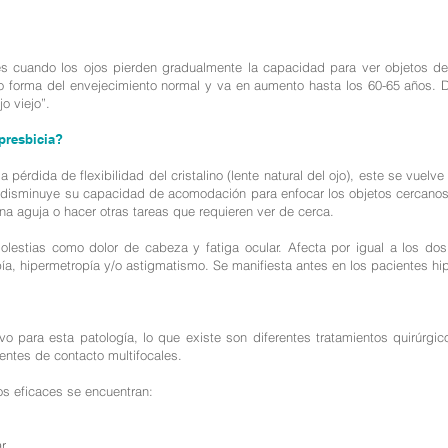
es cuando los ojos pierden gradualmente la capacidad para ver objetos de
o forma del envejecimiento normal y va en aumento hasta los 60-65 años. D
jo viejo”.
presbicia?
 pérdida de flexibilidad del cristalino (lente natural del ojo), este se vuel
 disminuye su capacidad de acomodación para enfocar los objetos cercanos 
una aguja o hacer otras tareas que requieren ver de cerca.
olestias como dolor de cabeza y fatiga ocular. Afecta por igual a los dos
pía, hipermetropía y/o astigmatismo. Se manifiesta antes en los pacientes h
vo para esta patología, lo que existe son diferentes tratamientos quirúrg
lentes de contacto multifocales.
cos eficaces se encuentran:
r.