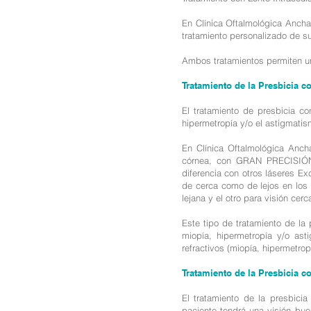
En Clínica Oftalmológica Ancha 
tratamiento personalizado de s
Ambos tratamientos permiten una
Tratamiento de la Presbicia c
El tratamiento de presbicia co
hipermetropía y/o el astigmatis
En Clínica Oftalmológica Anc
córnea, con GRAN PRECISIÓN,
diferencia con otros láseres E
de cerca como de lejos en los 
lejana y el otro para visión cer
Este tipo de tratamiento de la
miopía, hipermetropía y/o ast
refractivos (miopía, hipermetro
Tratamiento de la Presbicia c
El tratamiento de la presbicia 
paciente tendrá una visión bue