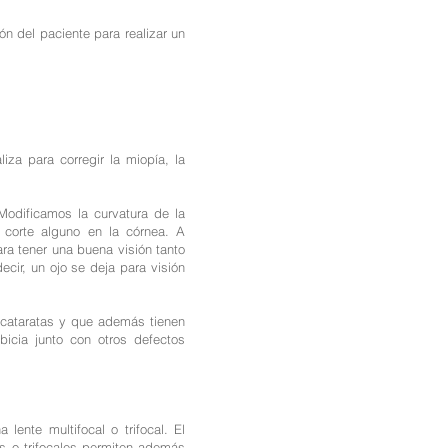
ón del paciente para realizar un
iza para corregir la miopía, la
odificamos la curvatura de la
corte alguno en la córnea. A
ra tener una buena visión tanto
cir, un ojo se deja para visión
n cataratas y que además tienen
bicia junto con otros defectos
 lente multifocal o trifocal. El
es o trifocales permiten además