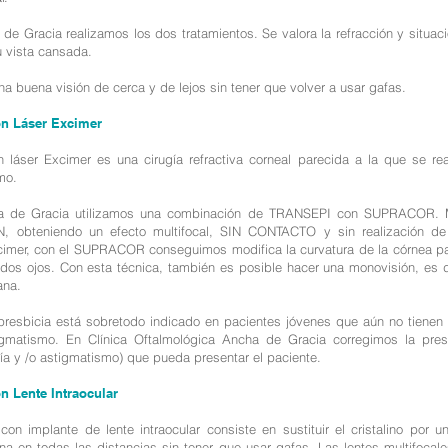
de Gracia realizamos los dos tratamientos. Se valora la refracción y situaci
u vista cansada.
 buena visión de cerca y de lejos sin tener que volver a usar gafas.
on Láser Excimer
n láser Excimer es una cirugía refractiva corneal parecida a la que se real
mo.
ha de Gracia utilizamos una combinación de TRANSEPI con SUPRACOR. M
 obteniendo un efecto multifocal, SIN CONTACTO y sin realización de 
xcimer, con el SUPRACOR conseguimos modifica la curvatura de la córnea pa
dos ojos. Con esta técnica, también es posible hacer una monovisión, es de
cana.
 presbicia está sobretodo indicado en pacientes jóvenes que aún no tiene
igmatismo. En Clínica Oftalmológica Ancha de Gracia corregimos la pres
pía y /o astigmatismo) que pueda presentar el paciente.
on Lente Intraocular
con implante de lente intraocular consiste en sustituir el cristalino por una
na en todas las distancias sin tener que usar gafas. Las lentes multifocal