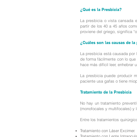
¿Qué es la Presbicia?
La presbicia o vista cansada 
partir de los 40 a 45 años com
proviene del griego, significa “o
¿Cuáles son las causas de la 
La presbicia está causada por la
de forma fácilmente con lo que
hace más difícil leer, enhebrar 
La presbicia puede producir m
paciente usa gafas o tiene mio
Tratamiento de la Presbicia
No hay un tratamiento preventi
(monofocales y multifocales) y 
Entre los tratamientos quirúrgi
Tratamiento con Láser Excimer.
Tratamiento con Lente Intraocula