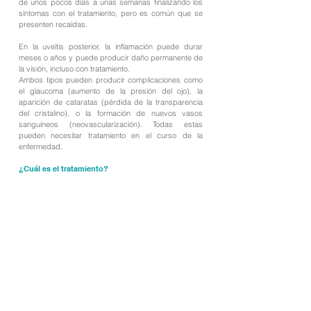
de unos pocos días a unas semanas finalizando los
síntomas con el tratamiento, pero es común que se
presenten recaídas.
En la uveítis posterior, la inflamación puede durar
meses o años y puede producir daño permanente de
la visión, incluso con tratamiento.
Ambos tipos pueden producir complicaciones como
el glaucoma (aumento de la presión del ojo), la
aparición de cataratas (pérdida de la transparencia
del cristalino), o la formación de nuevos vasos
sanguíneos (neovascularización). Todas estas
pueden necesitar tratamiento en el curso de la
enfermedad.
¿Cuál es el tratamiento?
El tratamiento debe de realizarse de inmediato para
evitar complicaciones de larga duración. La uveítis
suelen ir asociadas a patologías sistémicas, es
prioritario el tratamiento de estas y luego se actúa en
el globo ocular. En las uveítis anteriores el tratamiento
se basa en el empleo de midriáticos-ciclopléjicos
(producen una dilatación de la pupila) asociados a
antiinflamatorios. En las uveítis intermedias y
posteriores el tratamiento consiste en inyecciones
intravítreas. Cuando los pacientes presentan brotes
frecuentes de uveítis es necesario el tratamiento