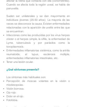
afectar la retina que contacta con ella (coriorretinitis).
Cuando se afecta toda la región uveal, se habla de
panuveítis.
Suelen ser unilaterales y se dan mayormente en
individuos jóvenes (20-50 años). La mayoría de las
veces se desconoce la causa. Existen enfermedades
relacionadas con la aparición de uveítis entre las que
se encuentran:
Infecciones como las producidas por los virus herpes
zóster o el herpes simple, la sífilis, la enfermedad de
Lyme, tuberculosis y por parásitos como la
toxoplasmosis.
Enfermedades inflamatorias sistémica, como la artritis
reumatoide, el lupus, esclerosis múltiple,
enfermedades inflamatorias intestinales, etc.
Tener una lesión ocular.
¿Qué síntomas presenta?
Los síntomas más habituales son:
Percepción de moscas volantes en la visión o
miodesopsias.
Visión borrosa.
Ojo rojo.
Dolor en el ojo.
Fotofobia.