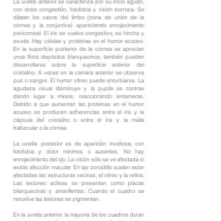
La uveítis anterior se caracteriza por su inicio agudo,
con dolor, congestión, fotofobia y visión borrosa. Se
dilatan los vasos del limbo (zona de unión de la
córnea y la conjuntiva) apareciendo enrojecimiento
pericorneal. El iris se vuelve congestivo, se hincha y
exuda. Hay células y proteínas en el humor acuoso.
En la superficie posterior de la córnea se aprecian
unos finos depósitos blanquecinos, también pueden
desarrollarse sobre la superficie anterior del
cristalino. A veces en la cámara anterior se observa
pus o sangre. El humor vítreo puede enturbiarse. La
agudeza visual disminuye y la pupila se contrae
dando lugar a miosis, reaccionando lentamente.
Debido a que aumentan las proteínas en el humor
acuoso se producen adherencias entre el iris y la
cápsula del cristalino o entre el iris y la malla
trabecular o la córnea.
La uveítis posterior es de aparición insidiosa, con
fotofobia y dolor mínimos o ausentes. No hay
enrojecimiento del ojo. La visión sólo se ve afectada si
existe afección macular. En las coroiditis suelen estar
afectadas las estructuras vecinas, el vítreo y la retina.
Las lesiones activas se presentan como placas
blanquecinas y amarillentas. Cuando el cuadro se
resuelve las lesiones se pigmentan.
En la uveítis anterior, la mayoría de los cuadros duran